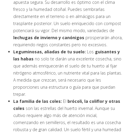
apuesta segura. Su desarrollo es óptimo con el clima
fresco y la humedad otoñal. Puedes sembrarlas
directamente en el terreno o en almácigos para un
trasplante posterior. Un suelo enriquecido con compost
potenciará su vigor. Del mismo modo, variedades de
lechugas de invierno y canónigos
prosperarán ahora,
requiriendo riegos constantes pero no excesivos.
Leguminosas, aliadas de tu suelo:
Los
guisantes y
las habas
no solo te darán una excelente cosecha, sino
que además enriquecerán el suelo de tu huerto al fijar
nitrógeno atmosférico, un nutriente vital para las plantas.
A medida que crezcan, será necesario que les
proporciones una estructura o guía para que puedan
trepar.
La familia de las coles:
El
brócoli, la coliflor y otras
coles
son las estrellas del huerto invernal. Aunque su
cultivo requiere algo más de atención inicial,
comenzando en semilleros, el resultado es una cosecha
robusta y de gran calidad. Un suelo fértil y una humedad