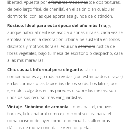
libertad. Apuesta por
alfombras modernas
(de dos texturas,
de pelo largo frisé, de chenilla), en el salón o en cualquier
dormitorio, con las que aporta esa guinda de distinción.
Rústico. Ideal para esta época del año más fría
, y,
aunque habitualmente se asocia a zonas rurales, cada vez se
emplea más en la decoración urbana. Se sustenta en tonos
discretos y motivos florales. Aquí una
alfombra
rústica de
fibras vegetales, bajo tu mesa de escritorio o despacho, casa
a las mis maravillas.
Chic casual. Informal pero elegante.
Utiliza
combinaciones algo más atrevidas (con estampados o rayas)
en las cortinas o las tapicerías de los sofás. Los kilims, por
ejemplo, colgados en las paredes o sobre las mesas, son
unos de sus recurso más vanguardistas.
Vintaje. Sinónimo de armonía.
Tonos pastel, motivos
florales, la luz natural como eje decorativo. Tira hacia el
romanticismo del ayer como tendencia. Las
alfombras
clásicas
de motivo oriental le viene de perlas.